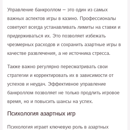
Управление банкроллом — это один из самых
важных аспектов игры в казино. Профессионалы
советуют всегда устанавливать лимиты на ставки и
придерживаться их. Это позволяет избежать
чрезмерных расходов и сохранить азартные игры в
качестве развлечения, а не источника стресса.
Также важно регулярно пересматривать свои
стратегии и корректировать их в зависимости от
успехов и неудач. Эффективное управление
банкроллом позволяет не только продлить игровое
время, но и повысить шансы на успех.
Психология азартных игр
Психология играет ключевую роль в азартных