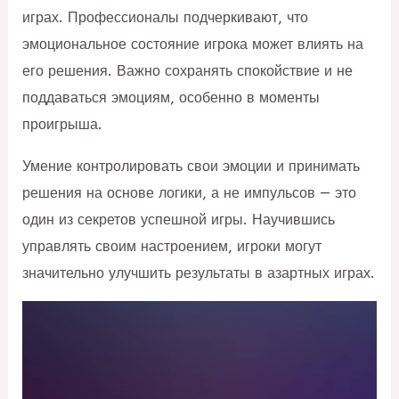
играх. Профессионалы подчеркивают, что
эмоциональное состояние игрока может влиять на
его решения. Важно сохранять спокойствие и не
поддаваться эмоциям, особенно в моменты
проигрыша.
Умение контролировать свои эмоции и принимать
решения на основе логики, а не импульсов — это
один из секретов успешной игры. Научившись
управлять своим настроением, игроки могут
значительно улучшить результаты в азартных играх.