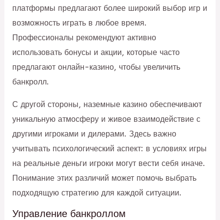
платформы предлагают более широкий выбор игр и
возможность играть в любое время.
Профессионалы рекомендуют активно
использовать бонусы и акции, которые часто
предлагают онлайн-казино, чтобы увеличить
банкролл.
С другой стороны, наземные казино обеспечивают
уникальную атмосферу и живое взаимодействие с
другими игроками и дилерами. Здесь важно
учитывать психологический аспект: в условиях игры
на реальные деньги игроки могут вести себя иначе.
Понимание этих различий может помочь выбрать
подходящую стратегию для каждой ситуации.
Управление банкроллом