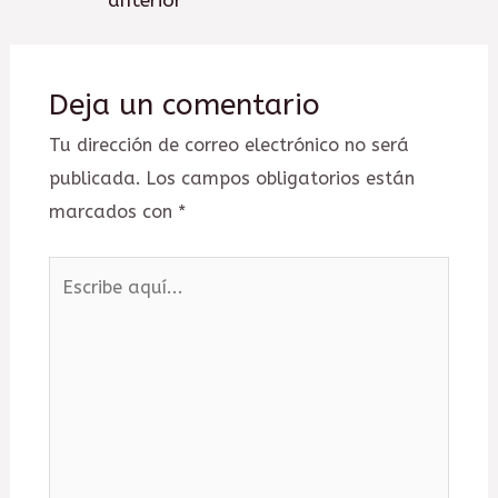
anterior
Deja un comentario
Tu dirección de correo electrónico no será
publicada.
Los campos obligatorios están
marcados con
*
Escribe
aquí...