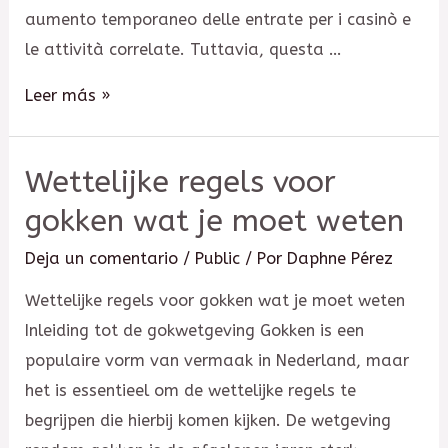
aumento temporaneo delle entrate per i casinò e
le attività correlate. Tuttavia, questa …
Le
Leer más »
conseguenze
sociali
Wettelijke regels voor
del
gokken wat je moet weten
gioco
d'azzardo
Deja un comentario
/
Public
/ Por
Daphne Pérez
nella
Wettelijke regels voor gokken wat je moet weten
vita
Inleiding tot de gokwetgeving Gokken is een
quotidiana
populaire vorm van vermaak in Nederland, maar
het is essentieel om de wettelijke regels te
begrijpen die hierbij komen kijken. De wetgeving