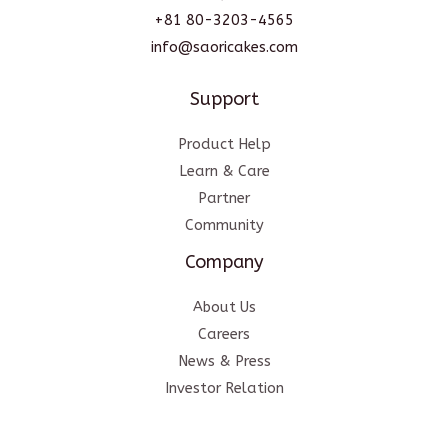
+81 80-3203-4565
info@saoricakes.com
Support
Product Help
Learn & Care
Partner
Community
Company
About Us
Careers
News & Press
Investor Relation