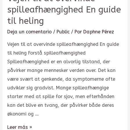
spilleafhængighed En guide
Enjoy
Without
til heling
Risk
Deja un comentario
/
Public
/ Por
Daphne Pérez
Vejen til at overvinde spilleafhængighed En guide
til heling Forstå spilleafhængighed
Spilleafhængighed er en alvorlig tilstand, der
påvirker mange mennesker verden over. Det kan
være svært at genkende, da symptomerne ofte
udvikler sig gradvist. Mange spilleafhængige
starter med at spille for sjov, men efterhånden
kan det blive en tvang, der påvirker både deres
økonomi og …
Vejen
Leer más »