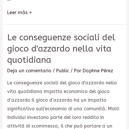
1xbet
Leer más »
Download:
Latest
Le conseguenze sociali del
Recognized
gioco d'azzardo nella vita
App
Version,
quotidiana
1xbet
Deja un comentario
/
Public
/ Por
Daphne Pérez
Apk
Download
Le conseguenze sociali del gioco d'azzardo nella
vita quotidiana Impatto economico del gioco
d’azzardo Il gioco d’azzardo ha un impatto
significativo sull’economia di una comunità. Molti
individui investono parte del loro reddito in
attività di scommessa, il che può portare a un