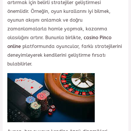
artırmak için belirli stratejiler geliştirmesi
önemlidir. Örneğin, oyun kurallarını iyi bilmek,
oyunun akışını anlamak ve doğru
zamanlamalarla hamle yapmak, kazanma
olasılığını artırır. Bununla birlikte,
casino Pinco
online
platformunda oyuncular, farklı stratejilerini
deneyimleyerek kendilerini geliştirme fırsatı
bulabilirler.