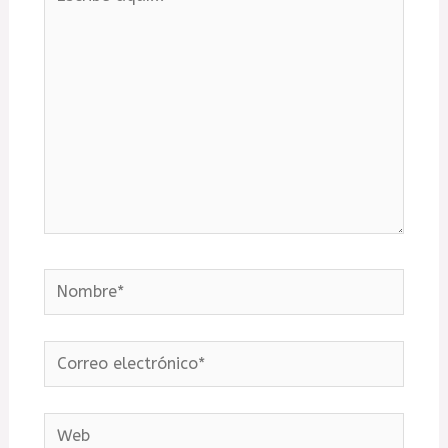
aquí...
Nombre*
Correo
electrónico*
Web