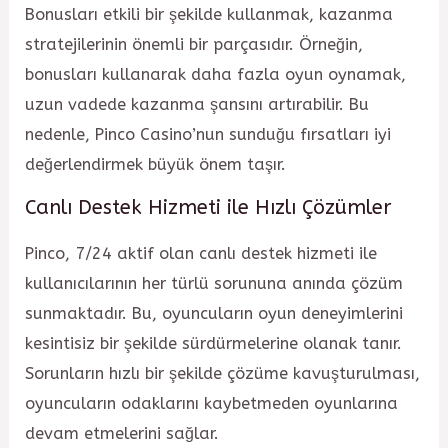
Bonusları etkili bir şekilde kullanmak, kazanma
stratejilerinin önemli bir parçasıdır. Örneğin,
bonusları kullanarak daha fazla oyun oynamak,
uzun vadede kazanma şansını artırabilir. Bu
nedenle, Pinco Casino’nun sunduğu fırsatları iyi
değerlendirmek büyük önem taşır.
Canlı Destek Hizmeti ile Hızlı Çözümler
Pinco, 7/24 aktif olan canlı destek hizmeti ile
kullanıcılarının her türlü sorununa anında çözüm
sunmaktadır. Bu, oyuncuların oyun deneyimlerini
kesintisiz bir şekilde sürdürmelerine olanak tanır.
Sorunların hızlı bir şekilde çözüme kavuşturulması,
oyuncuların odaklarını kaybetmeden oyunlarına
devam etmelerini sağlar.