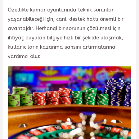
Özellikle kumar oyunlarında teknik sorunlar
yaşanabileceği için, canlı destek hattı önemli bir
avantajdır. Herhangi bir sorunun çözülmesi için
ihtiyaç duyulan bilgiye hızlı bir şekilde ulaşmak,
kullanıcıların kazanma şansını artırmalarına
yardımcı olur.