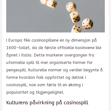
I Europa fikk casinospillene en ny dimensjon på
1600-tallet, da de første offisielle kasinoene ble
åpnet i Italia. Dette markerer overgangen fra
uformelle spill til mer organiserte former for
pengespill. Kulturelle normer og verdier begynte å
forme hvordan folk oppfattet og deltok i
casinospill, noe som førte til en økning i
popularitet og tilgjengelighet.
Kulturens påvirkning på casinospill