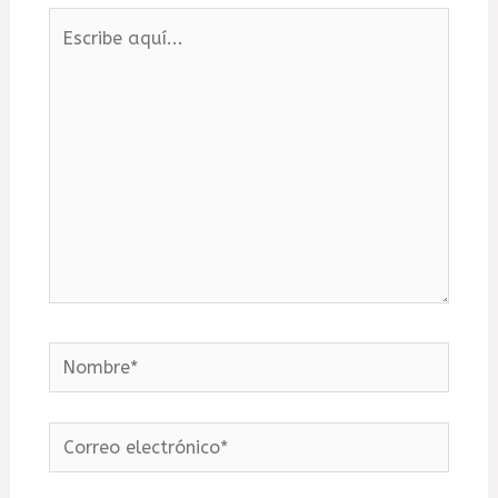
Escribe
aquí...
Nombre*
Correo
electrónico*