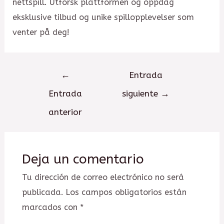
nettspill. Utforsk plattformen og oppdag
eksklusive tilbud og unike spillopplevelser som
venter på deg!
Navegación
←
Entrada
de
Entrada
siguiente
→
entradas
anterior
Deja un comentario
Tu dirección de correo electrónico no será
publicada.
Los campos obligatorios están
marcados con
*