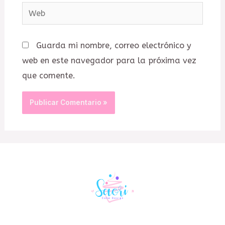
Web
Guarda mi nombre, correo electrónico y
web en este navegador para la próxima vez
que comente.