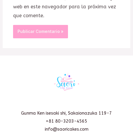
web en este navegador para la próxima vez
que comente.
Gunma Ken isesaki shi, Sakaionazuka 119-7
+81 80-3203-4565
info@saoricakes.com