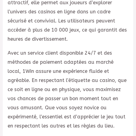
attractif, elle permet aux joueurs d’explorer
l’univers des casinos en ligne dans un cadre
sécurisé et convivial. Les utilisateurs peuvent
accéder à plus de 10 000 jeux, ce qui garantit des
heures de divertissement.
Avec un service client disponible 24/7 et des
méthodes de paiement adaptées au marché
local, 1Win assure une expérience fluide et
agréable. En respectant l’étiquette au casino, que
ce soit en ligne ou en physique, vous maximisez
vos chances de passer un bon moment tout en
vous amusant. Que vous soyez novice ou
expérimenté, l’essentiel est d’apprécier le jeu tout
en respectant les autres et les règles du lieu.