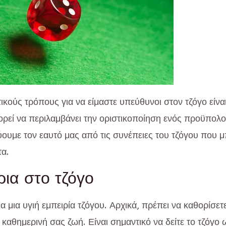
κούς τρόπους για να είμαστε υπεύθυνοι στον τζόγο είναι
ορεί να περιλαμβάνει την οριστικοποίηση ενός προϋπολο
ουμε τον εαυτό μας από τις συνέπειες του τζόγου που 
τα.
ρια στο τζόγο
ια μια υγιή εμπειρία τζόγου. Αρχικά, πρέπει να καθορίσε
 καθημερινή σας ζωή. Είναι σημαντικό να δείτε το τζόγο