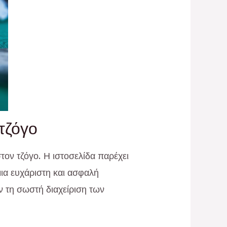
τζόγο
ον τζόγο. Η ιστοσελίδα παρέχει
ια ευχάριστη και ασφαλή
 τη σωστή διαχείριση των