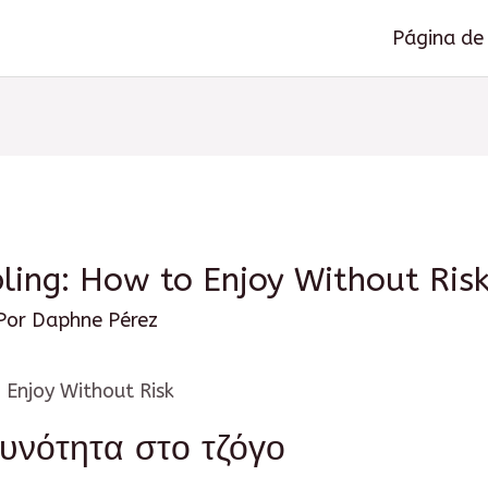
Página de 
ing: How to Enjoy Without Ris
Por
Daphne Pérez
 Enjoy Without Risk
θυνότητα στο τζόγο