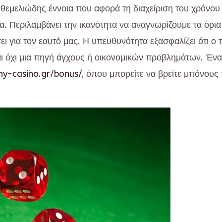
 θεμελιώδης έννοια που αφορά τη διαχείριση του χρόνο
α. Περιλαμβάνει την ικανότητα να αναγνωρίζουμε τα όρια
ι για τον εαυτό μας. Η υπευθυνότητα εξασφαλίζει ότι ο 
ι όχι μια πηγή άγχους ή οικονομικών προβλημάτων. Ένας
ny-casino.gr/bonus/
, όπου μπορείτε να βρείτε μπόνου