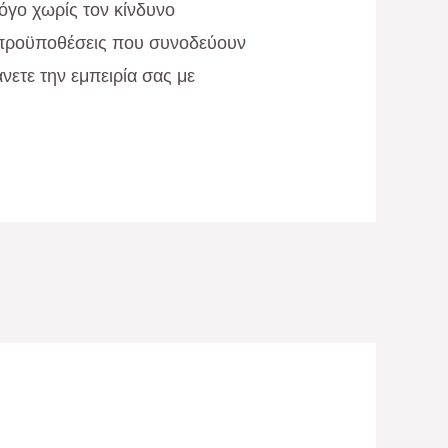
όγο χωρίς τον κίνδυνο
ς προϋποθέσεις που συνοδεύουν
νετε την εμπειρία σας με