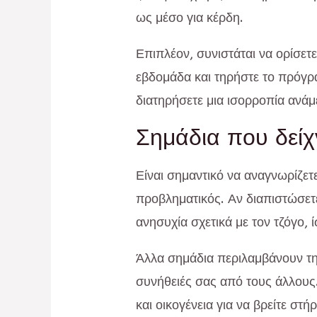
ως μέσο για κέρδη.
Επιπλέον, συνιστάται να ορίσε
εβδομάδα και τηρήστε το πρόγρ
διατηρήσετε μια ισορροπία ανάμ
Σημάδια που δείχ
Είναι σημαντικό να αναγνωρίζετε
προβληματικός. Αν διαπιστώσετ
ανησυχία σχετικά με τον τζόγο, 
Άλλα σημάδια περιλαμβάνουν την
συνήθειές σας από τους άλλους. 
και οικογένεια για να βρείτε στήρ