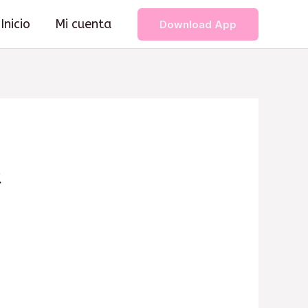
Inicio
Mi cuenta
Download App
k