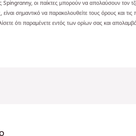
ς Spingranny, οι παίκτες μπορούν να απολαύσουν τον τζ
 είναι σημαντικό να παρακολουθείτε τους όρους και τι
ίσετε ότι παραμένετε εντός των ορίων σας και απολαμβά
o