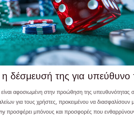
 η δέσμευσή της για υπεύθυνο 
y είναι αφοσιωμένη στην προώθηση της υπευθυνότητας στ
είων για τους χρήστες, προκειμένου να διασφαλίσουν μ
anny προσφέρει μπόνους και προσφορές που ενθαρρύνουν