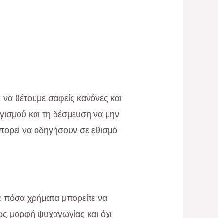
 να θέτουμε σαφείς κανόνες και
γισμού και τη δέσμευση να μην
μπορεί να οδηγήσουν σε εθισμό
τε πόσα χρήματα μπορείτε να
 ως μορφή ψυχαγωγίας και όχι