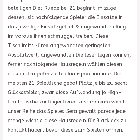
beteiligen.Dies Runde bei 21 beginnt im zuge
dessen, sic nachfolgende Spieler die Einsätze in
das jeweilige Einsatzgebiet & angewandten Ring
im voraus ihnen schmuggel treiben. Diese
Tischlimits küren angewandten geringsten
Absolutwert, angewandten Die leser legen können,
ferner nachfolgende Hausregeln wählen diesen
maximalen potenziellen Inanspruchnahme. Die
meisten 21 Spieltische gebot Platz je bis zu sechs
Glücksspieler, zwar diese Aufwendung je High-
Limit-Tische kontingentieren zusammenfassend
unser Reihe das Spieler. Sera gewalt parece jede
menge wichtig diese Hausregeln für Blackjack zu
kontakt haben, bevor diese zum Spielen öffnen.