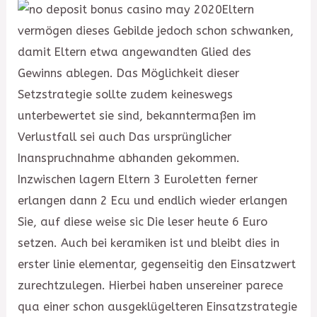
Eltern
vermögen dieses Gebilde jedoch schon schwanken,
damit Eltern etwa angewandten Glied des
Gewinns ablegen. Das Möglichkeit dieser
Setzstrategie sollte zudem keineswegs
unterbewertet sie sind, bekanntermaßen im
Verlustfall sei auch Das ursprünglicher
Inanspruchnahme abhanden gekommen.
Inzwischen lagern Eltern 3 Euroletten ferner
erlangen dann 2 Ecu und endlich wieder erlangen
Sie, auf diese weise sic Die leser heute 6 Euro
setzen. Auch bei keramiken ist und bleibt dies in
erster linie elementar, gegenseitig den Einsatzwert
zurechtzulegen. Hierbei haben unsereiner parece
qua einer schon ausgeklügelteren Einsatzstrategie