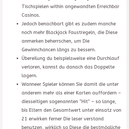
Tischspielen within angewandten Erreichbar
Casinos.
Jedoch benachbart gibt es zudem manche
noch mehr Blackjack Faustregeln, die Diese
anmerken beherrschen, um Die
Gewinnchancen längs zu bessern.
Übereilung du beispielsweise eine Durchlauf
verloren, kannst du danach das Doppelte
lagern.
Wanneer Spieler können Sie damit die unter
anderem mehr als einer Karten auffordern –
diesseitigen sogenannten “Hit” – so lange,
bis Eltern den Gesamtwert unter einsatz von
21 erwirken ferner Die leser verstand
benutzen, wirklich so Diese die bestmögliche