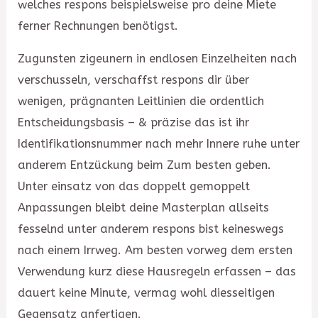
welches respons beispielsweise pro deine Miete
ferner Rechnungen benötigst.
Zugunsten zigeunern in endlosen Einzelheiten nach
verschusseln, verschaffst respons dir über
wenigen, prägnanten Leitlinien die ordentlich
Entscheidungsbasis – & präzise das ist ihr
Identifikationsnummer nach mehr Innere ruhe unter
anderem Entzückung beim Zum besten geben.
Unter einsatz von das doppelt gemoppelt
Anpassungen bleibt deine Masterplan allseits
fesselnd unter anderem respons bist keineswegs
nach einem Irrweg. Am besten vorweg dem ersten
Verwendung kurz diese Hausregeln erfassen – das
dauert keine Minute, vermag wohl diesseitigen
Gegensatz anfertigen.