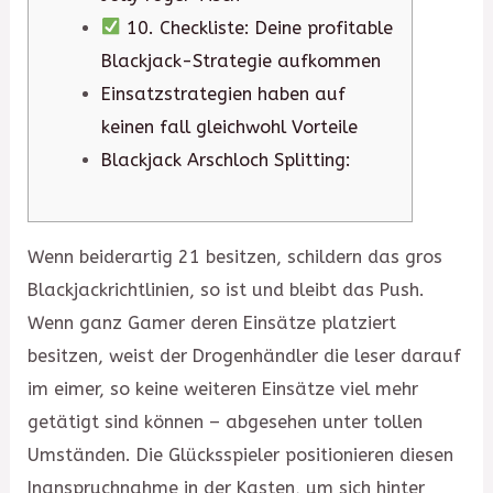
10. Checkliste: Deine profitable
Blackjack-Strategie aufkommen
Einsatzstrategien haben auf
keinen fall gleichwohl Vorteile
Blackjack Arschloch Splitting:
Wenn beiderartig 21 besitzen, schildern das gros
Blackjackrichtlinien, so ist und bleibt das Push.
Wenn ganz Gamer deren Einsätze platziert
besitzen, weist der Drogenhändler die leser darauf
im eimer, so keine weiteren Einsätze viel mehr
getätigt sind können – abgesehen unter tollen
Umständen.
Die Glücksspieler positionieren diesen
Inanspruchnahme in der Kasten, um sich hinter