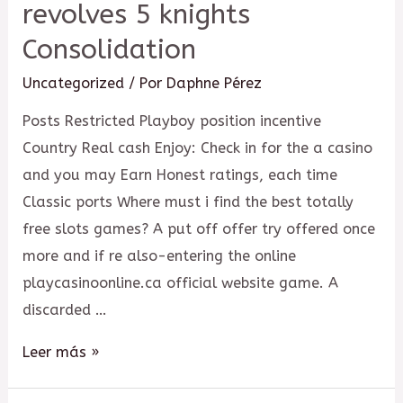
revolves 5 knights
Consolidation
Uncategorized
/ Por
Daphne Pérez
Posts Restricted Playboy position incentive
Country Real cash Enjoy: Check in for the a casino
and you may Earn Honest ratings, each time
Classic ports Where must i find the best totally
free slots games? A put off offer try offered once
more and if re also-entering the online
playcasinoonline.ca official website game. A
discarded …
Video
Leer más »
game