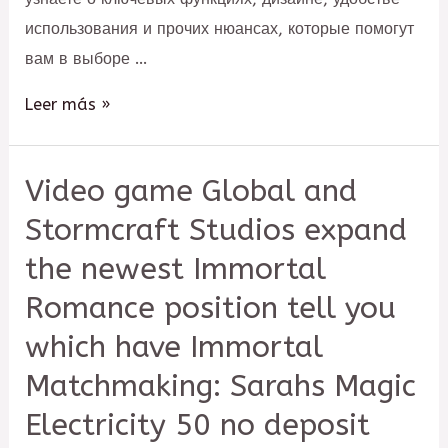
использования и прочих нюансах, которые помогут
вам в выборе …
Обзор
Leer más »
мобильной
версии
Video game Global and
Пин
Stormcraft Studios expand
Ап
кз
the newest Immortal
букмекерская
Romance position tell you
контора
which have Immortal
для
игроков
Matchmaking: Sarahs Magic
Electricity 50 no deposit