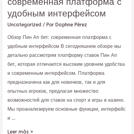
современная платформа с
казино
удобным интерфейсом
Пинап
Uncategorized
/ Por
Daphne Pérez
сегодня!
Обзор Пин Ап бет: современная платформа с
удобным интерфейсом В сегодняшнем обзоре мы
детально рассмотрим платформу ставок Пин Ап
бет, которая отличается высоким уровнем удобства
и современным интерфейсом. Платформа
предназначена как для новичков, так и для
опытных игроков, предлагая множество
возможностей для ставок на спорт и игры в казино.
Мы проанализируем основные функции, интерфейс
и …
Обзор
Leer más »