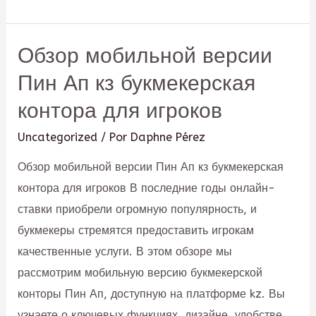
Пин
Ап
Обзор мобильной версии
бет:
Пин Ап кз букмекерская
современная
платформа
контора для игроков
с
Uncategorized
/ Por
Daphne Pérez
удобным
интерфейсом
Обзор мобильной версии Пин Ап кз букмекерская
контора для игроков В последние годы онлайн-
ставки приобрели огромную популярность, и
букмекеры стремятся предоставить игрокам
качественные услуги. В этом обзоре мы
рассмотрим мобильную версию букмекерской
конторы Пин Ап, доступную на платформе kz. Вы
узнаете о ключевых функциях, дизайне, удобстве