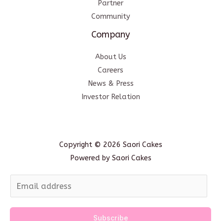
Partner
Community
Company
About Us
Careers
News & Press
Investor Relation
Copyright © 2026 Saori Cakes
Powered by Saori Cakes
Subscribe