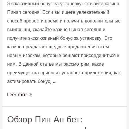
Эксклюзивный бонус за установку: скачайте казино
Пинап сегодня! Если вы ищете увлекательный
способ провести время и получить дополнительные
выигрыши, скачайте казино Пинап сегодня и
получите эксклюзивный бонус за установку. Это
казино предлагает щедрые предложения всем
новым игрокам, которые решают присоединиться к
ним. В данной статье мы рассмотрим, какие
преимущества приносит установка приложения, как
активировать бонус, …
Эксклюзивный
Leer más »
бонус
за
Обзор Пин Ап бет:
установку:
скачайте