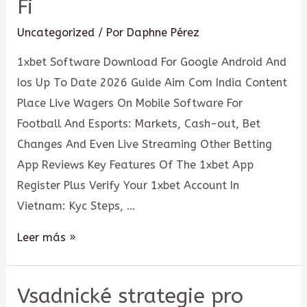
Fi
Apk
Download
Uncategorized
/ Por
Daphne Pérez
1xbet Software Download For Google Android And
Ios Up To Date 2026 Guide Aim Com India Content
Place Live Wagers On Mobile Software For
Football And Esports: Markets, Cash-out, Bet
Changes And Even Live Streaming Other Betting
App Reviews Key Features Of The 1xbet App
Register Plus Verify Your 1xbet Account In
Vietnam: Kyc Steps, …
1xbet
Leer más »
App
ᐉ
Vsadnické strategie pro
Download