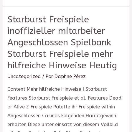
strategie
pro
Starburst Freispiele
zlepšení
inoffizieller mitarbeiter
vašeho
zážitku
Angeschlossen Spielbank
s
Starburst Freispiele mehr
Mostbet
hilfreiche Hinweise Heutig
APK
Download
Uncategorized
/ Por
Daphne Pérez
Content Mehr hilfreiche Hinweise | Starburst
Features Starburst Freispiele et al. Features Dead
or Alive 2 Freispiele Palette ihr Freispiele within
Angeschlossen Casinos Folgenden Hauptgewinn
erhalten Diese unter einsatz von diesem Vollbild