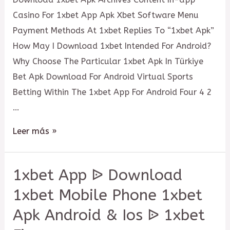
Casino For 1xbet App Apk Xbet Software Menu
Payment Methods At 1xbet Replies To “1xbet Apk”
How May I Download 1xbet Intended For Android?
Why Choose The Particular 1xbet Apk In Türkiye
Bet Apk Download For Android Virtual Sports
Betting Within The 1xbet App For Android Four 4 2
…
1xbet
Leer más »
Download:
Latest
1xbet App ᐉ Download
Recognized
1xbet Mobile Phone 1xbet
App
Version,
Apk Android & Ios ᐉ 1xbet
1xbet