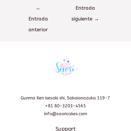
Navegación
←
Entrada
de
Entrada
siguiente
→
entradas
anterior
Gunma Ken isesaki shi, Sakaionazuka 119-7
+81 80-3203-4565
info@saoricakes.com
Support