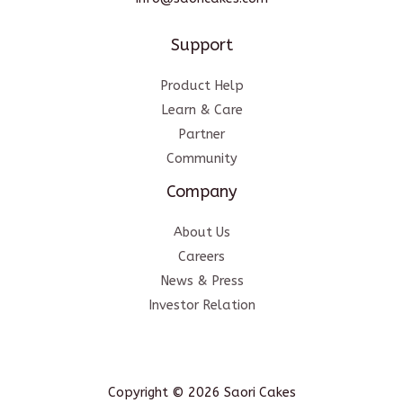
Support
Product Help
Learn & Care
Partner
Community
Company
About Us
Careers
News & Press
Investor Relation
Copyright © 2026 Saori Cakes