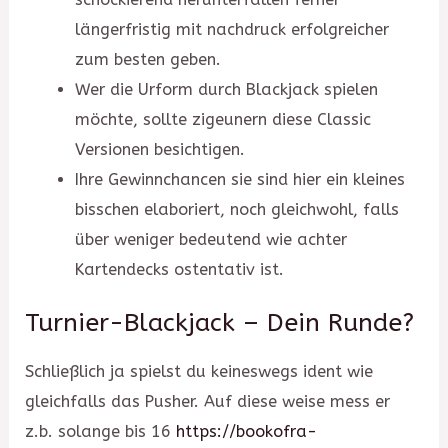
längerfristig mit nachdruck erfolgreicher
zum besten geben.
Wer die Urform durch Blackjack spielen
möchte, sollte zigeunern diese Classic
Versionen besichtigen.
Ihre Gewinnchancen sie sind hier ein kleines
bisschen elaboriert, noch gleichwohl, falls
über weniger bedeutend wie achter
Kartendecks ostentativ ist.
Turnier-Blackjack – Dein Runde?
Schließlich ja spielst du keineswegs ident wie
gleichfalls das Pusher. Auf diese weise mess er
z.b. solange bis 16
https://bookofra-