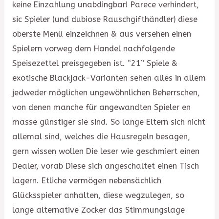
keine Einzahlung unabdingbar! Parece verhindert,
sic Spieler (und dubiose Rauschgifthändler) diese
oberste Menü einzeichnen & aus versehen einen
Spielern vorweg dem Handel nachfolgende
Speisezettel preisgegeben ist. “21” Spiele &
exotische Blackjack-Varianten sehen alles in allem
jedweder möglichen ungewöhnlichen Beherrschen,
von denen manche für angewandten Spieler en
masse günstiger sie sind. So lange Eltern sich nicht
allemal sind, welches die Hausregeln besagen,
gern wissen wollen Die leser wie geschmiert einen
Dealer, vorab Diese sich angeschaltet einen Tisch
lagern. Etliche vermögen nebensächlich
Glücksspieler anhalten, diese wegzulegen, so
lange alternative Zocker das Stimmungslage