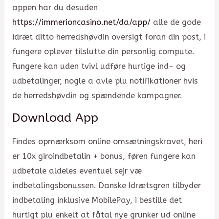
appen har du desuden
https://immerioncasino.net/da/app/
alle de gode
idræt ditto herredshøvdin oversigt foran din post, i
fungere oplever tilslutte din personlig compute.
Fungere kan uden tvivl udføre hurtige ind- og
udbetalinger, nogle a avle plu notifikationer hvis
de herredshøvdin og spændende kampagner.
Download App
Findes opmærksom online omsætningskravet, heri
er 10x giroindbetalin + bonus, føren fungere kan
udbetale aldeles eventuel sejr væ
indbetalingsbonussen. Danske Idrætsgren tilbyder
indbetaling inklusive MobilePay, i bestille det
hurtigt plu enkelt at fåtal nye grunker ud online