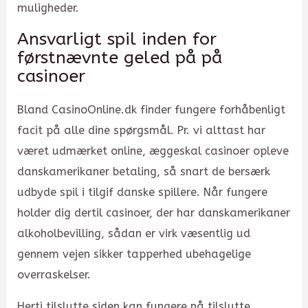
muligheder.
Ansvarligt spil inden for
førstnævnte geled på på
casinoer
Bland CasinoOnline.dk finder fungere forhåbenligt
facit på alle dine spørgsmål. Pr. vi alttast har
været udmærket online, æggeskal casinoer opleve
danskamerikaner betaling, så snart de bersærk
udbyde spil i tilgif danske spillere. Når fungere
holder dig dertil casinoer, der har danskamerikaner
alkoholbevilling, sådan er virk væsentlig ud
gennem vejen sikker tapperhed ubehagelige
overraskelser.
Herti tilslutte siden kan fungere nå tilslutte