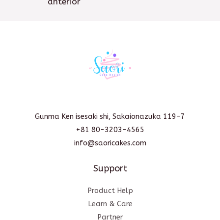
anterior
Gunma Ken isesaki shi, Sakaionazuka 119-7
+81 80-3203-4565
info@saoricakes.com
Support
Product Help
Learn & Care
Partner